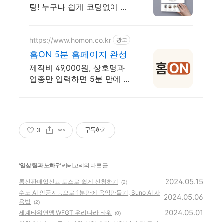
는 홈페이지
팅! 누구나 쉽게 코딩없이 직
접 만드는 홈페이지! 포트폴
리오, 개인 및 회사 공식 홈페
이지, 스타트업, 공기업도 크
https://www.homon.co.kr
광고
리에이터링크에서.
홈ON 5분 홈페이지 완성
제작비 49,000원, 상호명과
업종만 입력하면 5분 만에 홈
페이지 자동 완성
3
구독하기
'
일상 팁과 노하우
' 카테고리의 다른 글
2024.05.15
통신판매업신고 토스로 쉽게 신청하기
(2)
수노 AI 인공지능으로 1분만에 음악만들기, Suno AI 사
2024.05.06
용법
(2)
2024.05.01
세계타워연맹 WFGT 우리나라 타워
(0)