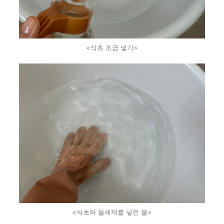
<식초 조금 넣기>
<식초와 울세제를 넣은 물>