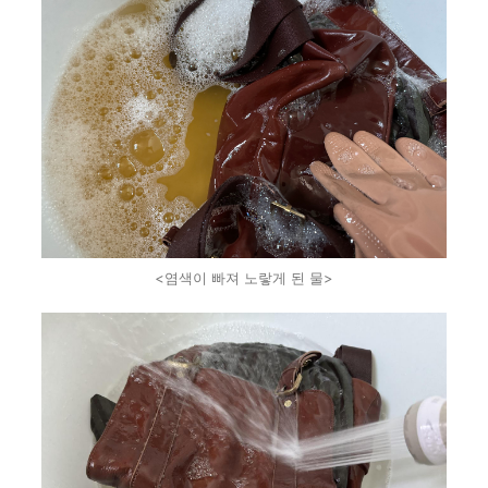
<염색이 빠져 노랗게 된 물>