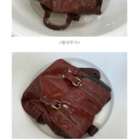
<헹궈주기>