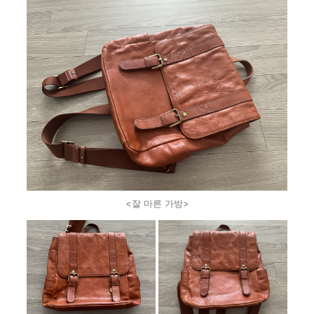
<잘 마른 가방>