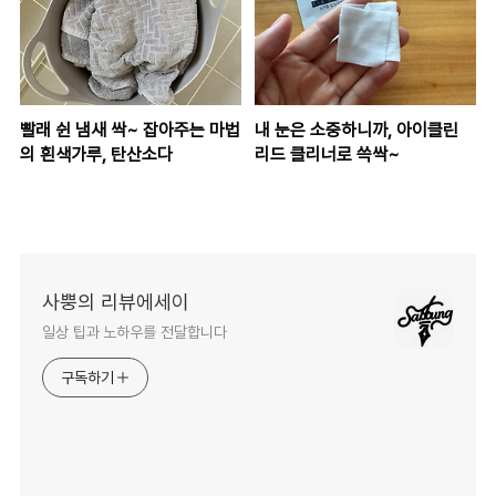
빨래 쉰 냄새 싹~ 잡아주는 마법
내 눈은 소중하니까, 아이클린
의 흰색가루, 탄산소다
리드 클리너로 쓱싹~
사뿡의 리뷰에세이
일상 팁과 노하우를 전달합니다
구독하기