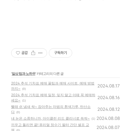
공감
구독하기
'
일상 팁과 노하우
' 카테고리의 다른 글
2024 추석 기차표 예매 꿀팁과 예매 사이트, 예매 방법
2024.08.17
까지~
(0)
2024 추석 기차표 예매 일정, 잊지 말고 이때 꼭 예매하
2024.08.16
세요~
(1)
빨래 쉰 냄새 싹~ 잡아주는 마법의 흰색가루, 탄산소
2024.08.12
다
(0)
2024.08.08
내 눈은 소중하니까, 아이클린 리드 클리너로 쓱싹~
(1)
끼우고 돌리면 끝! 퓨리얼 정수기 필터 간단 셀프 교
2024.08.07
체
(0)