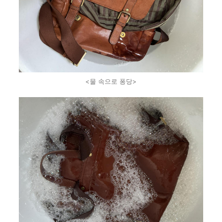
<물 속으로 퐁당>