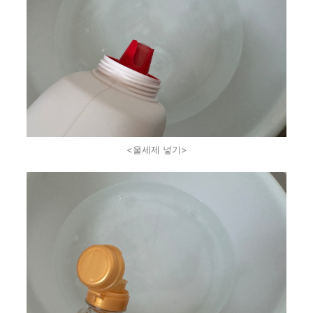
<울세제 넣기>