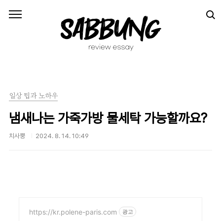
본문 바로가기
일상 팁과 노하우
냄새나는 가죽가방 물세탁 가능할까요?
치사뿡
2024. 8. 14. 10:49
https://kr.polene-paris.com
광고