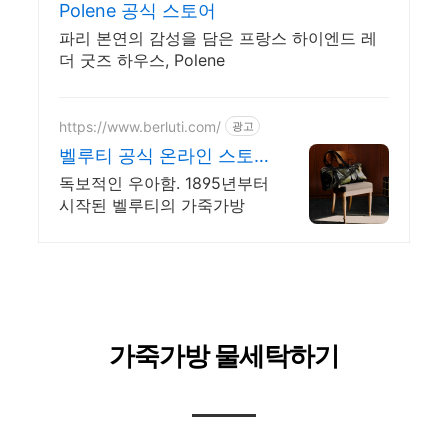
Polene 공식 스토어
파리 본연의 감성을 담은 프랑스 하이엔드 레
더 굿즈 하우스, Polene
https://www.berluti.com/
광고
벨루티 공식 온라인 스토
어
독보적인 우아함. 1895년부터
시작된 벨루티의 가죽가방
가죽가방 물세탁하기