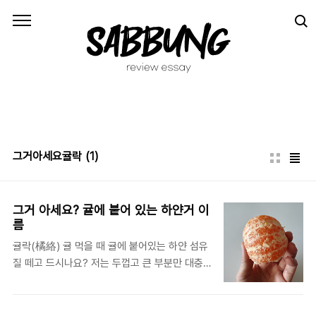
본문 바로가기
그거아세요귤락
(1)
그거 아세요? 귤에 붙어 있는 하얀거 이
름
귤락(橘絡) 귤 먹을 때 귤에 붙어있는 하얀 섬유
질 떼고 드시나요? 저는 두껍고 큰 부분만 대충
떼고 먹는데요. 이 하얀 섬유질 이름이 귤락입니
다. 귤은 한글이 아니라 한자(橘)인데요. 귤락은
귤의 근락(筋絡)이라는 뜻입니다. 근락은 혈관,