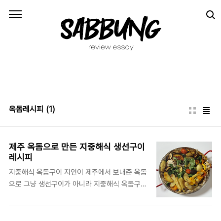
본문 바로가기
옥돔레시피
(1)
제주 옥돔으로 만든 지중해식 생선구이
레시피
지중해식 옥돔구이 지인이 제주에서 보내준 옥돔
으로 그냥 생선구이가 아니라 지중해식 옥돔구이
를 만들어 봤습니다. 요즘 저속노화식단이 유행
인데요. 담백한 옥돔과 야채, 올리브오일로 만든
지중해식 생선구이도 건강한 요리랍니다. 제가