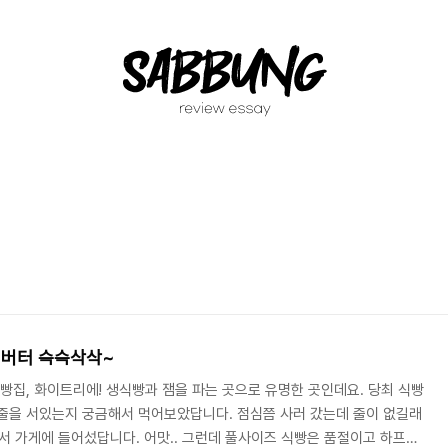
 버터 슥슥삭삭~
빵집, 화이트리에! 생식빵과 잼을 파는 곳으로 유명한 곳인데요. 당최 식빵
줄을 서있는지 궁금해서 먹어보았답니다. 점심쯤 사러 갔는데 줄이 없길래
면서 가게에 들어섰답니다. 어맛.. 그런데 풀사이즈 식빵은 품절이고 하프사