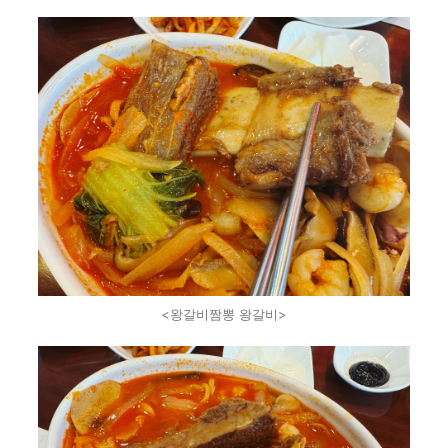
<왕갈비짬뽕 왕갈비>