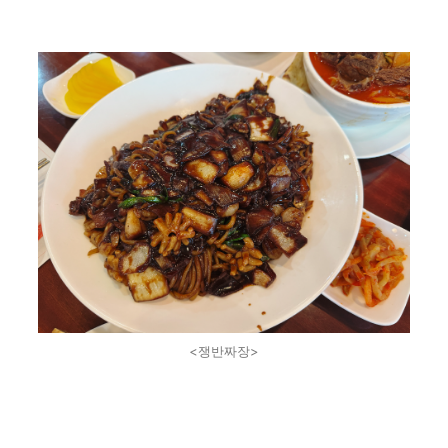
<쟁반짜장>