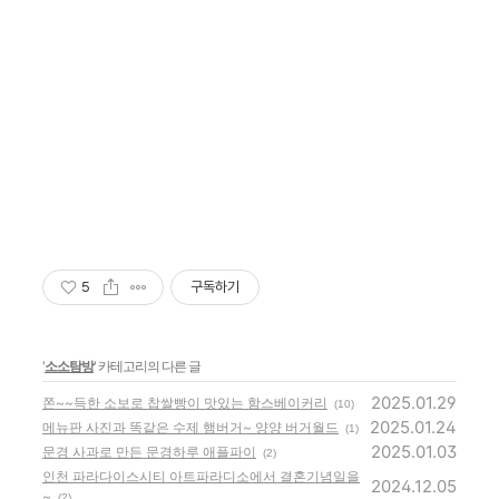
5
구독하기
'
소소탐방
' 카테고리의 다른 글
2025.01.29
쫀~~득한 소보로 찹쌀빵이 맛있는 함스베이커리
(10)
2025.01.24
메뉴판 사진과 똑같은 수제 햄버거~ 양양 버거월드
(1)
2025.01.03
문경 사과로 만든 문경하루 애플파이
(2)
인천 파라다이스시티 아트파라디소에서 결혼기념일을
2024.12.05
~
(2)