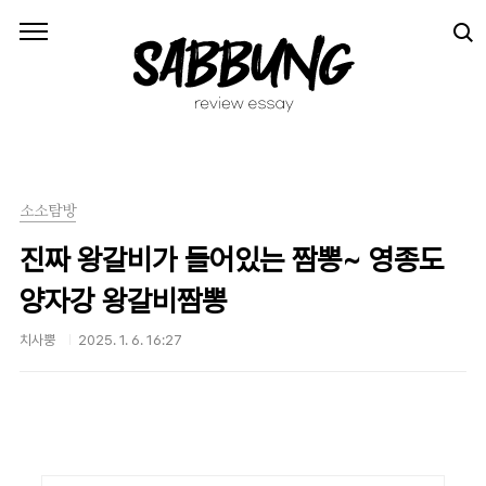
본문 바로가기
소소탐방
진짜 왕갈비가 들어있는 짬뽕~ 영종도
양자강 왕갈비짬뽕
치사뿡
2025. 1. 6. 16:27