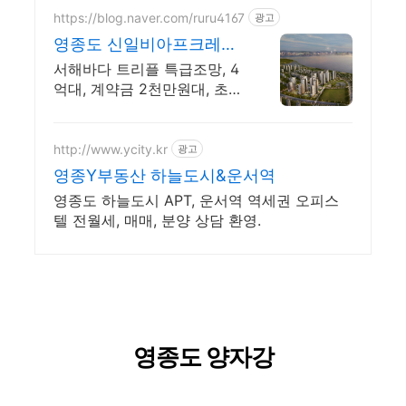
https://blog.naver.com/ruru4167
광고
영종도 신일비아프크레스
트
서해바다 트리플 특급조망, 4
억대, 계약금 2천만원대, 초품
아, 로얄층 선착순지정
http://www.ycity.kr
광고
영종Y부동산 하늘도시&운서역
영종도 하늘도시 APT, 운서역 역세권 오피스
텔 전월세, 매매, 분양 상담 환영.
영종도 양자강