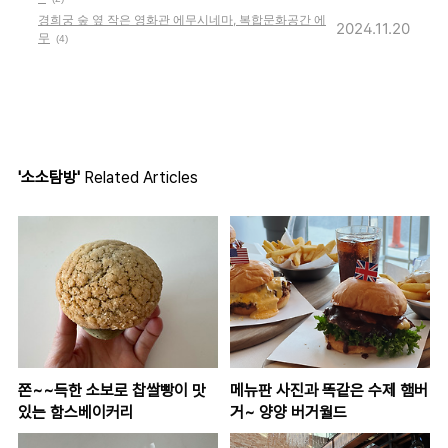
경희궁 숲 옆 작은 영화관 에무시네마, 복합문화공간 에
2024.11.20
무
(4)
'소소탐방'
Related Articles
쫀~~득한 소보로 찹쌀빵이 맛
메뉴판 사진과 똑같은 수제 햄버
있는 함스베이커리
거~ 양양 버거월드