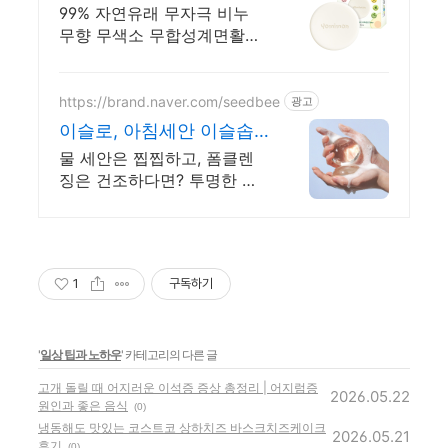
지수 0.00
99% 자연유래 무자극 비누
무향 무색소 무합성계면활성
제 민감성피부 순식물성 보습
https://brand.naver.com/seedbee
광고
이슬로, 아침세안 이슬솝
계면활성제 99% 생분해
물 세안은 찝찝하고, 폼클렌
징은 건조하다면? 투명한 피
부를 만드는 아침세안솔루션!
1
구독하기
'
일상 팁과 노하우
' 카테고리의 다른 글
고개 돌릴 때 어지러운 이석증 증상 총정리 | 어지럼증
2026.05.22
원인과 좋은 음식
(0)
냉동해도 맛있는 코스트코 상하치즈 바스크치즈케이크
2026.05.21
후기
(0)