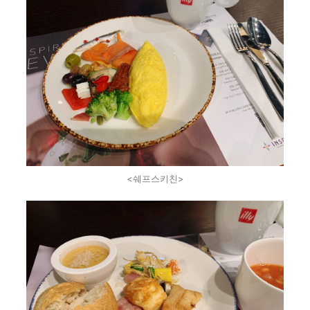
<쉐프스키친>