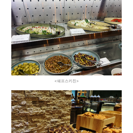
<쉐프스키친>