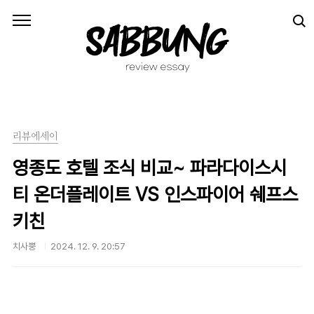
본문 바로가기
리뷰에세이
영종도 호텔 조식 비교~ 파라다이스시
티 온더플레이트 VS 인스파이어 쉐프스
키친
치사뿡
2024. 12. 9. 20:57