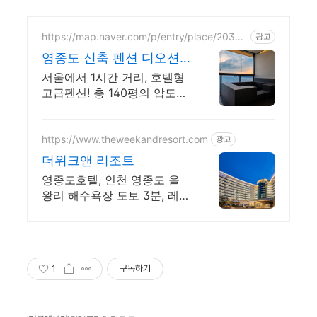
https://map.naver.com/p/entry/place/20374
광고
64485
영종도 신축 펜션 디오션!
바다를 볼수있는 반신욕!
서울에서 1시간 거리, 호텔형
고급펜션! 총 140평의 압도적
인 크기와 오션뷰! 신축 대형
펜션! 고퀄리티 펜캉스
https://www.theweekandresort.com
광고
더위크앤 리조트
영종도호텔, 인천 영종도 을
왕리 해수욕장 도보 3분, 레스
토랑 위캔다인, 골프코스 샌
드라운지, 오션뷰 베이커리
카페 레스토랑, 워터파크, 키
즈 슬라임카페
1
구독하기