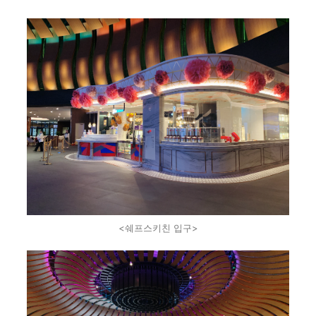
<쉐프스키친 입구>