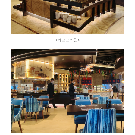
<쉐프스키친>