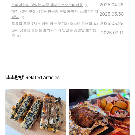
2025.04.28
스페어립이 맛있는 파주 텍사스스모크바베큐
(7)
대전 70년 맛집 사리원면옥의 특별한 메뉴, 소고기김치
2025.03.30
비빔
(1)
2025.03.26
토요일 오후 6시 성심당 방문 후기와 소소한 이용팁
(1)
진짜 공원앞에 있는 호박찌개가 맛있는 공원앞 호박농
2025.03.11
원
(6)
'소소탐방'
Related Articles