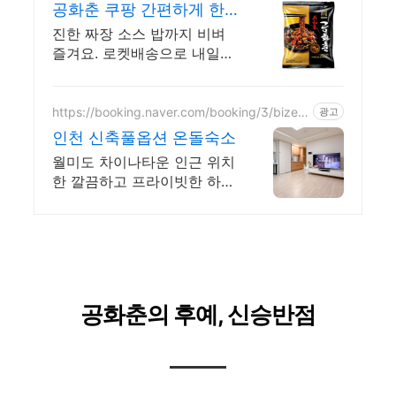
공화춘 쿠팡 간편하게 한
끼 해결
진한 짜장 소스 밥까지 비벼
즐겨요. 로켓배송으로 내일
바로! 공화춘 봉지면, 와우회
원 무료배송과 5% 캐시적립
혜택을 누리세요.
https://booking.naver.com/booking/3/bizes/
광고
1224012
인천 신축풀옵션 온돌숙소
월미도 차이나타운 인근 위치
한 깔끔하고 프라이빗한 하이
레지던스 숙소를 만나보세요.
공화춘의 후예, 신승반점