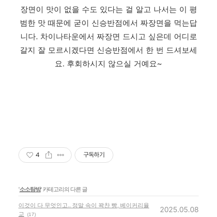
장면이 맛이 없을 수도 있다는 걸 알고 나서는 이 평
범한 맛 때문에 굳이 신승반점에서 짜장면을 먹는답
니다. 차이나타운에서 짜장면 드시고 싶은데 어디로
갈지 잘 모르시겠다면 신승반점에서 한 번 드셔보세
요. 후회하시지 않으실 거예요~
4
구독하기
'
소소탐방
' 카테고리의 다른 글
이것이 다 무엇인고.. 정말 속이 꽉찬 빵, 베이커리율
2025.05.08
교
(17)