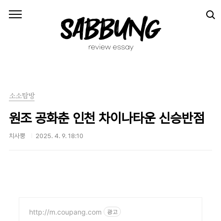
본문 바로가기
소소탐방
원조 공화춘 인천 차이나타운 신승반점
치사뿡
2025. 4. 9. 18:10
http://m.coupang.com
광고