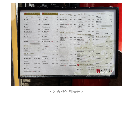
<신승반점 메뉴판>