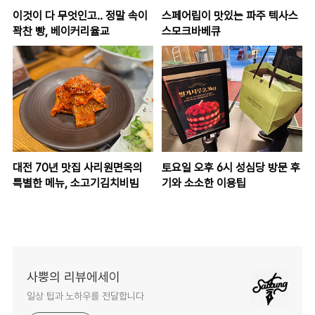
이것이 다 무엇인고.. 정말 속이
스페어립이 맛있는 파주 텍사스
꽉찬 빵, 베이커리율교
스모크바베큐
대전 70년 맛집 사리원면옥의
토요일 오후 6시 성심당 방문 후
특별한 메뉴, 소고기김치비빔
기와 소소한 이용팁
사뿡의 리뷰에세이
일상 팁과 노하우를 전달합니다