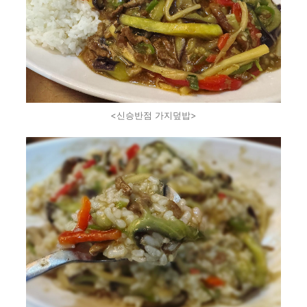
<신승반점 가지덮밥>