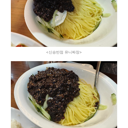
<신승반점 유니짜장>