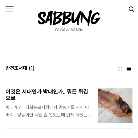
본문 바로가기
반건조서대
(1)
이것은 서대인가 박대인가.. 뭐든 튀김
으로
박대 튀김 강화풍물시장에서 망둥이를 사신 아
버지.. 망둥이만 사신 줄 알았는데 언제 사셨는지
집에 가서 구워 먹으라고 서대를 건네주셨답니
다. 풍물시장으로 가는 길에 망둥이보다 서대가
더 좋다고 그냥 이야기했던 걸 흘려듣지 않으신