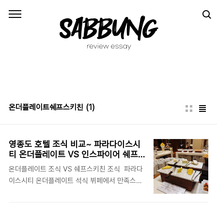
본문 바로가기
온더플레이트쉐프스키친
(1)
영종도 호텔 조식 비교~ 파라다이스시
티 온더플레이트 VS 인스파이어 쉐프
스 키친
온더플레이트 조식 VS 쉐프스키친 조식 파라다
이스시티 온더플레이트 석식 뷔페에서 만족스럽
게 식사했었던 기억이 있어 아트파라디소 패키지
에 포함된 온더플레이트 조식을 기대했었습니다.
사실 아트파라디소 패키지를 예약했던 것도 온더