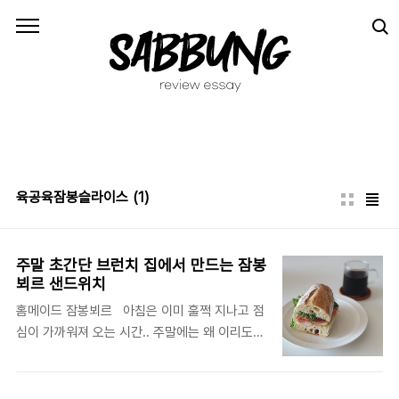
본문 바로가기
육공육잠봉슬라이스
(1)
주말 초간단 브런치 집에서 만드는 잠봉
뵈르 샌드위치
홈메이드 잠봉뵈르 아침은 이미 훌쩍 지나고 점
심이 가까워져 오는 시간.. 주말에는 왜 이리도
일어나기 싫을까요? 밥을 먹기도 귀찮은 주말 아
침, 간단하게 만들 수 있는 샌드위치 잠봉뵈르로
맛있는 브런치 즐겨보아요~~ 잠봉뵈르는 프랑