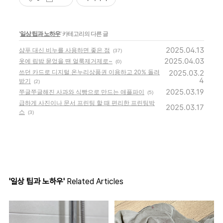
'
일상 팁과 노하우
' 카테고리의 다른 글
2025.04.13
샴푸 대신 비누를 사용하면 좋은 점
(37)
2025.04.03
옷에 립밤 묻었을 땐 얼룩제거제로~
(0)
쓰던 카드로 디지털 온누리상품권 이용하고 20% 돌려
2025.03.2
4
받기
(2)
2025.03.19
쭈글쭈글해진 사과와 식빵으로 만드는 애플파이
(5)
급하게 사진이나 문서 프린팅 할 때 편리한 프린팅박
2025.03.17
스
(3)
'일상 팁과 노하우'
Related Articles