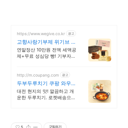
https://www.wegive.co.kr
광고
고향사랑기부제 위기브 집
앞으로 배송되는 성심당
연말정산 10만원 전액 세액공
제+무료 성심당 빵! 기부자
전원 네이버페이 지급!
http://m.coupang.com
광고
두부두루치기 쿠팡 와우회
원 무료배송
대전 현지의 맛! 깔끔하고 개
운한 두루치기. 로켓배송으로
내일 바로 즐겨요. 멀리 갈 필
요 없이 집에서 편하게! 온 가
족 매콤 든든 한끼로 딱이에
요.
5
구독하기