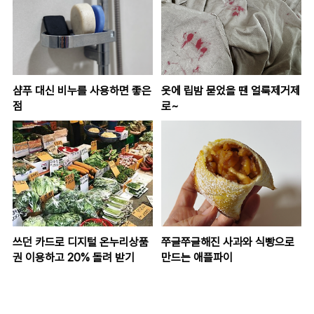
샴푸 대신 비누를 사용하면 좋은
옷에 립밤 묻었을 땐 얼룩제거제
점
로~
쓰던 카드로 디지털 온누리상품
쭈글쭈글해진 사과와 식빵으로
권 이용하고 20% 돌려 받기
만드는 애플파이